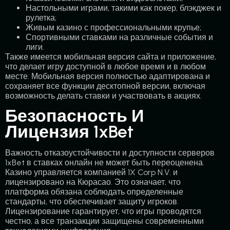
Настольными играми, такими как покер, блэкджек и
рулетка;
Живым казино с профессиональными крупье;
Спортивными ставками на различные события и
лиги.
Также имеется мобильная версия сайта и приложение,
что делает игру доступной в любое время и в любом
месте. Мобильная версия полностью адаптирована и
сохраняет все функции десктопной версии, включая
возможность делать ставки и участвовать в акциях.
Безопасность И
Лицензия 1xBet
Важность отказоустойчивости и доступности серверов
1xBet в ставках онлайн не может быть переоценена.
Казино управляется компанией 1X Corp N.V. и
лицензировано на Кюрасао. Это означает, что
платформа обязана соблюдать определенные
стандарты, что обеспечивает защиту игроков.
Лицензирование гарантирует, что игры проводятся
честно, а все транзакции защищены современными