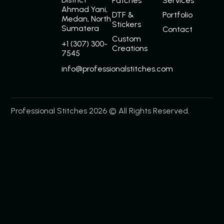
Patches
Services
Ahmad Yani,
DTF &
Portfolio
Medan, North
Stickers
Sumatera
Contact
Custom
+1 (307) 300-
Creations
7545
info@professionalstitches.com
Professional Stitches 2026 © All Rights Reserved.