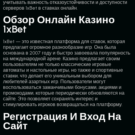
учитывать важность отказоустойчивости и доступности
серверов 1xBet в ставках онлайн.
Обзор Онлайн Казино
1xBet
1xBet — это известная платформа для ставок, которая
предлагает огромное разнообразие игр. Она была
основана в 2007 году и быстро завоевала популярность
на международной арене. Казино предлагает своим
пользователям не только классические игровые
автоматы и настольные игры, но также и спортивные
ставки, что делает его уникальным выбором для
любителей азартных игр. Пользователи могут
воспользоваться заманчивыми бонусами, акциями и
промокодами, которые периодически обновляются на
сайте. Это позволяет сохранять интерес и
стимулировать игроков возвращаться на платформу.
Регистрация И Вход На
Сайт