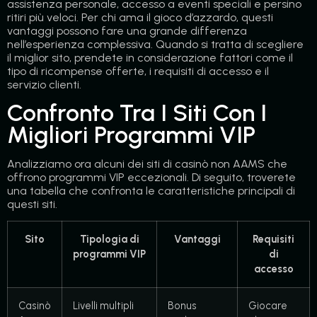
assistenza personale, accesso a eventi speciali e persino
ritiri più veloci. Per chi ama il gioco d’azzardo, questi
vantaggi possono fare una grande differenza
nell’esperienza complessiva. Quando si tratta di scegliere
il miglior sito, prendete in considerazione fattori come il
tipo di ricompense offerte, i requisiti di accesso e il
servizio clienti.
Confronto Tra I Siti Con I
Migliori Programmi VIP
Analizziamo ora alcuni dei siti di casinò non AAMS che
offrono programmi VIP eccezionali. Di seguito, troverete
una tabella che confronta le caratteristiche principali di
questi siti.
Sito
Tipologia di
Vantaggi
Requisiti
programmi VIP
di
accesso
Casinò
Livelli multipli
Bonus
Giocare