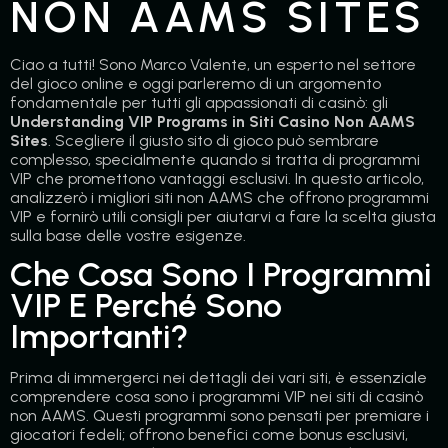
NON AAMS SITES
Ciao a tutti! Sono Marco Valente, un esperto nel settore
del gioco online e oggi parleremo di un argomento
fondamentale per tutti gli appassionati di casinò: gli
Understanding VIP Programs in Siti Casino Non AAMS
Sites
. Scegliere il giusto sito di gioco può sembrare
complesso, specialmente quando si tratta di programmi
VIP che promettono vantaggi esclusivi. In questo articolo,
analizzerò i migliori siti non AAMS che offrono programmi
VIP e fornirò utili consigli per aiutarvi a fare la scelta giusta
sulla base delle vostre esigenze.
Che Cosa Sono I Programmi
VIP E Perché Sono
Importanti?
Prima di immergerci nei dettagli dei vari siti, è essenziale
comprendere cosa sono i programmi VIP nei siti di casinò
non AAMS. Questi programmi sono pensati per premiare i
giocatori fedeli; offrono benefici come bonus esclusivi,