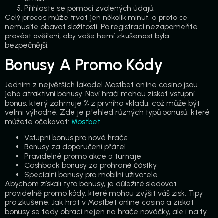
Přihlaste se pomocí zvolených údajů.
Celý proces může trvat jen několik minut, a proto se
nemusíte obávat složitostí. Po registraci nezapomeňte
provést ověření, aby vaše herní zkušenost byla
bezpečnější.
Bonusy A Promo Kódy
Jedním z největších lákadel Mostbet online casino jsou
jeho atraktivní bonusy. Noví hráči mohou získat vstupní
bonus, který zahrnuje % z prvního vkladu, což může být
velmi výhodné. Zde je přehled různých typů bonusů, které
můžete očekávat:
Mostbet
Vstupní bonus pro nové hráče
Bonusy za doporučení přátel
Pravidelné promo akce a turnaje
Cashback bonusy za prohrané částky
Speciální bonusy pro mobilní uživatele
Abychom získali tyto bonusy, je důležité sledovat
pravidelně promo kódy, které mohou zvýšit váš zisk. Tipy
pro zkušené: Jak hrát v Mostbet online casino a získat
bonusy se tedy obrací nejen na hráče nováčky, ale i na ty