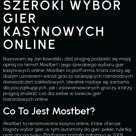
SZEROKI WYBÓR
GIER
KASYNOWYCH
ONLINE
Nazywam się Jan Kowalski i dziś pragnę podzielić się moją
opinią na temat Mostbet i jego szerokiego wyboru gier
kasynowych online. Mostbet to platforma, która cieszy się
dużym uznaniem wśród graczy szukających różnorodnych
doświadczeń zakładowych. Idealnie nadaje się zarówno
dla początkujących, jak i zaawansowanych graczy, którzy
pragną znaleźć coś dla siebie w świecie gier
hazardowych online.
Co To Jest Mostbet?
Mostbet to renomowane kasyno online, które oferuje
bogaty wybór gier, w tym automaty do gier, poker, ruletkę
oraz gry na żywo. Platforma została założona w 2009