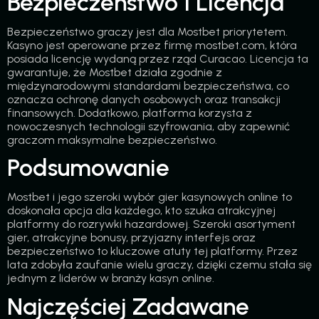
Bezpieczeństwo I Licencja
Bezpieczeństwo graczy jest dla Mostbet priorytetem.
Kasyno jest operowane przez firmę mostbet.com, która
posiada licencję wydaną przez rząd Curacao. Licencja ta
gwarantuje, że Mostbet działa zgodnie z
międzynarodowymi standardami bezpieczeństwa, co
oznacza ochronę danych osobowych oraz transakcji
finansowych. Dodatkowo, platforma korzysta z
nowoczesnych technologii szyfrowania, aby zapewnić
graczom maksymalne bezpieczeństwo.
Podsumowanie
Mostbet i jego szeroki wybór gier kasynowych online to
doskonała opcja dla każdego, kto szuka atrakcyjnej
platformy do rozrywki hazardowej. Szeroki asortyment
gier, atrakcyjne bonusy, przyjazny interfejs oraz
bezpieczeństwo to kluczowe atuty tej platformy. Przez
lata zdobyła zaufanie wielu graczy, dzięki czemu stała się
jednym z liderów w branży kasyn online.
Najczęściej Zadawane