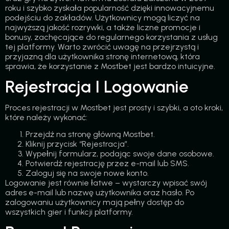
roku i szybko zyskała popularność dzięki innowacyjnemu
podejściu do zakładów. Użytkownicy mogą liczyć na
najwyższą jakość rozrywki, a także liczne promocje i
bonusy, zachęcające do regularnego korzystania z usług
tej platformy. Warto zwrócić uwagę na przejrzystą i
przyjazną dla użytkownika stronę internetową, która
sprawia, że korzystanie z Mostbet jest bardzo intuicyjne.
Rejestracja I Logowanie
Proces rejestracji w Mostbet jest prosty i szybki, a oto kroki,
które należy wykonać:
Przejdź na stronę główną Mostbet.
Kliknij przycisk “Rejestracja”.
Wypełnij formularz, podając swoje dane osobowe.
Potwierdź rejestrację przez e-mail lub SMS.
Zaloguj się na swoje nowe konto.
Logowanie jest równie łatwe – wystarczy wpisać swój
adres e-mail lub nazwę użytkownika oraz hasło. Po
zalogowaniu użytkownicy mają pełny dostęp do
wszystkich gier i funkcji platformy.