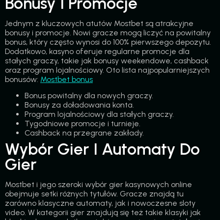
Bonusy I Promocje
Jednym z kluczowych atutów Mostbet są atrakcyjne
bonusy i promocje. Nowi gracze mogą liczyć na powitalny
bonus, który często wynosi do 100% pierwszego depozytu.
Dodatkowo, kasyno oferuje regularne promocje dla
stałych graczy, takie jak bonusy weekendowe, cashback
oraz program lojalnościowy. Oto lista najpopularniejszych
bonusów:
Mostbet bonus
Bonus powitalny dla nowych graczy.
Bonusy za doładowania konta.
Program lojalnościowy dla stałych graczy.
Tygodniowe promocje i turnieje.
Cashback na przegrane zakłady.
Wybór Gier I Automaty Do
Gier
Mostbet i jego szeroki wybór gier kasynowych online
obejmuje setki różnych tytułów. Gracze znajdą tu
zarówno klasyczne automaty, jak i nowoczesne sloty
video. W kategorii gier znajdują się też takie klasyki jak