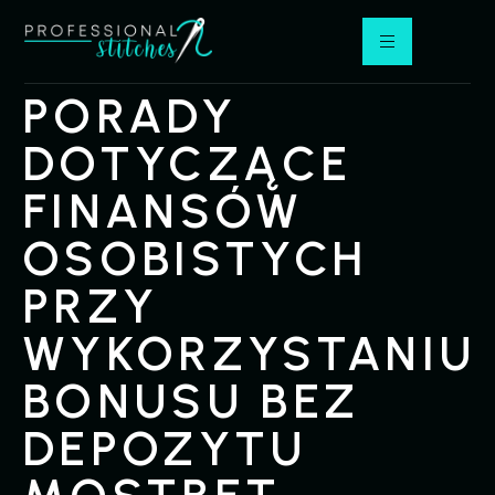
PORADY
DOTYCZĄCE
FINANSÓW
OSOBISTYCH
PRZY
WYKORZYSTANIU
BONUSU BEZ
DEPOZYTU