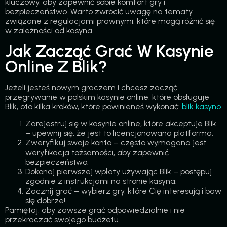
kluczowy, aby zapewnić sobie komfort gry i
bezpieczeństwo. Warto zwrócić uwagę na tematy
związane z regulacjami prawnymi, które mogą różnić się
w zależności od kasyna.
Jak Zacząć Grać W Kasynie
Online Z Blik?
Jeżeli jesteś nowym graczem i chcesz zacząć
przegrywanie w polskim kasynie online, które obsługuje
Blik, oto kilka kroków, które powinieneś wykonać:
blik kasyno
Zarejestruj się w kasynie online, które akceptuje Blik
– upewnij się, że jest to licencjonowana platforma.
Zweryfikuj swoje konto – często wymagana jest
weryfikacja tożsamości, aby zapewnić
bezpieczeństwo.
Dokonaj pierwszej wpłaty używając Blik – postępuj
zgodnie z instrukcjami na stronie kasyna.
Zacznij grać – wybierz gry, które Cię interesują i baw
się dobrze!
Pamiętaj, aby zawsze grać odpowiedzialnie i nie
przekraczać swojego budżetu.