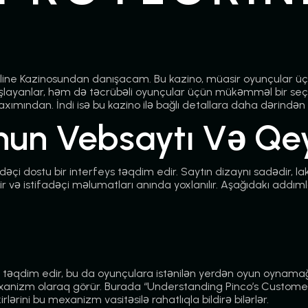
I
e Kazinosundan danışacam. Bu kazino, müasir oyunçular üçün ə
aşlayanlar, həm də təcrübəli oyunçular üçün mükəmməl bir seçim
axımından. İndi isə bu kazino ilə bağlı detallara daha dərindən
nun Vebsaytı Və Qey
dəçi dostu bir interfeys təqdim edir. Saytın dizaynı sadədir, l
r və istifadəçi məlumatları anında yoxlanılır. Aşağıdakı addım
a təqdim edir, bu da oyunçulara istənilən yerdən oyun oynamağa
exanizm olaraq görür. Burada “Understanding Pinco’s Custom
lərini bu mexanizm vasitəsilə rahatlıqla bildirə bilərlər.