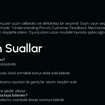
ular üçün cəlbedici və təhlükəsiz bir seçimdi. Saytı, oyun seçi
tformadır. “Understanding Pinco’s Customer Feedback Mechanisms
n diqqətlə izlənir. Oyunçuların uzun müddət burada qalacağı
 Suallar
mı?
laşdırılıb.
du daxil etməklə bonus əldə edə bilərlər.
 kazino oyunları ilə geniş bir seçim təqdim edir.
 qədər dəyişir.
saxlaya bilərəm?
ölümü vasitəsilə əlaqə saxlaya bilərlər.