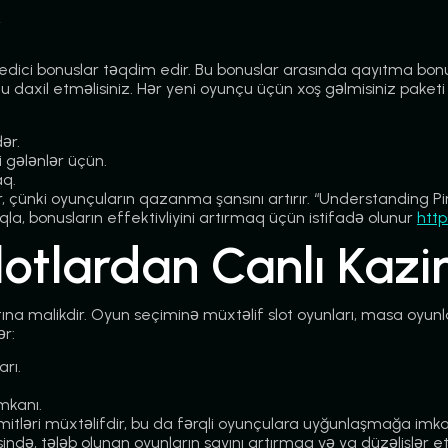
r
edici bonuslar təqdim edir. Bu bonuslar arasında qayıtma bonus
axil etməlisiniz. Hər yeni oyunçu üçün xoş gəlmisiniz paketi 
ər.
i gələnlər üçün.
aq.
ır, çünki oyunçuların qazanma şansını artırır. “Understandin
qla, bonusların effektivliyini artırmaq üçün istifadə olunur
htt
lotlardan Canlı Kazi
tına malikdir. Oyun seçiminə müxtəlif slot oyunları, masa oyunlar
ər:
arı.
mkanı.
imitləri müxtəlifdir, bu da fərqli oyunçulara uyğunlaşmağa im
də, tələb olunan oyunların sayını artırmaq və ya düzəlişlər