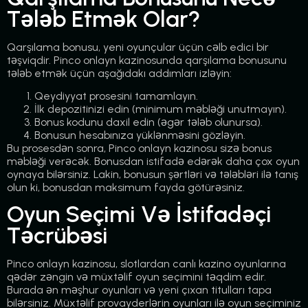
Tələb Etmək Olar?
Qarşılama bonusu, yeni oyunçular üçün cəlb edici bir
təşviqdir. Pinco onlayn kazinosunda qarşılama bonusunu
tələb etmək üçün aşağıdakı addımları izləyin:
Qeydiyyat prosesini tamamlayın.
İlk depozitinizi edin (minimum məbləği unutmayın).
Bonus kodunu daxil edin (əgər tələb olunursa).
Bonusun hesabınıza yüklənməsini gözləyin.
Bu prosesdən sonra, Pinco onlayn kazinosu sizə bonus
məbləği verəcək. Bonusdan istifadə edərək daha çox oyun
oynaya bilərsiniz. Lakin, bonusun şərtləri və tələbləri ilə tanış
olun ki, bonusdan maksimum fayda götürəsiniz.
Oyun Seçimi Və İstifadəçi
Təcrübəsi
Pinco onlayn kazinosu, slotlardan canlı kazino oyunlarına
qədər zəngin və müxtəlif oyun seçimini təqdim edir.
Burada ən məşhur oyunları və yeni çıxan titulları tapa
bilərsiniz. Müxtəlif provayderlərin oyunları ilə oyun seçiminiz