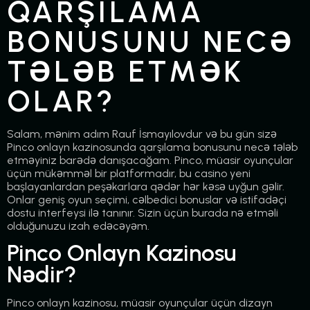
QARŞILAMA
BONUSUNU NECƏ
TƏLƏB ETMƏK
OLAR?
Salam, mənim adım Rauf İsmayılovdur və bu gün sizə
Pinco onlayn kazinosunda qarşılama bonusunu necə tələb
etməyiniz barədə danışacağam. Pinco, müasir oyunçular
üçün mükəmməl bir platformadır, bu casino yeni
başlayanlardan peşəkarlara qədər hər kəsə uyğun gəlir.
Onlar geniş oyun seçimi, cəlbedici bonuslar və istifadəçi
dostu interfeysi ilə tanınır. Sizin üçün burada nə etməli
olduğunuzu izah edəcəyəm.
Pinco Onlayn Kazinosu
Nədir?
Pinco onlayn kazinosu, müasir oyunçular üçün dizayn