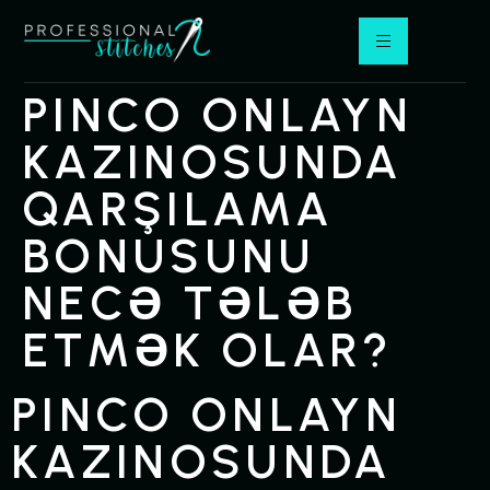
PINCO ONLAYN
KAZINOSUNDA
QARŞILAMA
BONUSUNU
NECƏ TƏLƏB
ETMƏK OLAR?
PINCO ONLAYN
KAZINOSUNDA