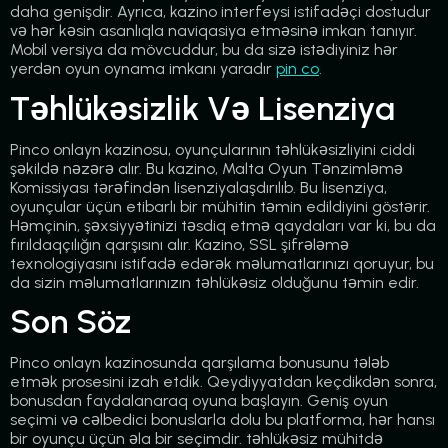
daha genişdir. Ayrıca, kazino interfeysi istifadəçi dostudur
və hər kəsin asanlıqla naviqasiya etməsinə imkan tanıyır.
Mobil versiya da mövcuddur, bu da sizə istədiyiniz hər
yerdən oyun oynama imkanı yaradır
pin co
.
Təhlükəsizlik Və Lisenziya
Pinco onlayn kazinosu, oyunçularının təhlükəsizliyini ciddi
şəkildə nəzərə alır. Bu kazino, Malta Oyun Tənzimləmə
Komissiyası tərəfindən lisenziyalaşdırılıb. Bu lisenziya,
oyunçular üçün etibarlı bir mühitin təmin edildiyini göstərir.
Həmçinin, şəxsiyyətinizi təsdiq etmə qaydaları var ki, bu da
fırıldaqçılığın qarşısını alır. Kazino, SSL şifrələmə
texnologiyasını istifadə edərək məlumatlarınızı qoruyur, bu
da sizin məlumatlarınızın təhlükəsiz olduğunu təmin edir.
Son Söz
Pinco onlayn kazinosunda qarşılama bonusunu tələb
etmək prosesini izah etdik. Qeydiyyatdan keçdikdən sonra,
bonusdan faydalanaraq oyuna başlayın. Geniş oyun
seçimi və cəlbedici bonuslarla dolu bu platforma, hər hansı
bir oyunçu üçün əla bir seçimdir. təhlükəsiz mühitdə