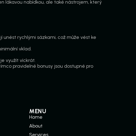
 lákavou nabídkou, ale také nástrojem, který
í unést rychlými sázkami, což může vést ke
nimální vklad.
 využít víckrát.
tímco pravidelné bonusy jsou dostupné pro
MENU
Home
About
Services