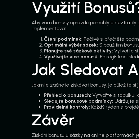
Využití Bonusů
Aby vám bonusy opravdu pomohly a neztratily se
implementovat:
Čtení podmínek:
Pečlivě si přečtěte podmí
Optimální výběr sázek:
S použitím bonusu
Plánujte své sázkové aktivity:
Vytvořte si
Využívejte více bonusů:
Po registraci sled
Jak Sledovat 
Jakmile začnete získávat bonusy, je důležité si j
Přehled o bonusech:
Vytvořte si tabulku, 
Sledujte bonusové podmínky:
Udržujte si
Pravidelné kontroly:
Každý týden si projdět
Závěr
Získání bonusu u sázky na online platformách j