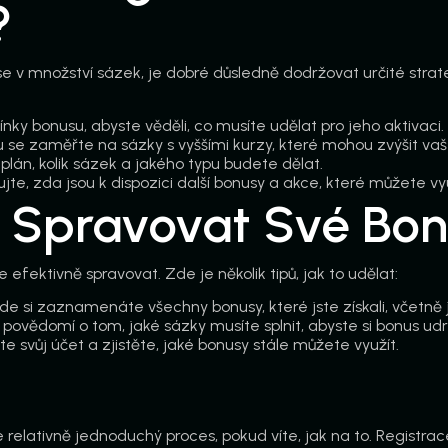
?
 v množství sázek, je dobré důsledně dodržovat určité strate
nky bonusu, abyste věděli, co musíte udělat pro jeho aktivaci.
 se zaměřte na sázky s vyššími kurzy, které mohou zvýšit vaš
 plán, kolik sázek a jakého typu budete dělat.
ujte, zda jsou k dispozici další bonusy a akce, které můžete vyu
A Spravovat Své Bo
e efektivně spravovat. Zde je několik tipů, jak to udělat:
kde si zaznamenáte všechny bonusy, které jste získali, včetně je
 povědomí o tom, jaké sázky musíte splnit, abyste si bonus udrž
e svůj účet a zjistěte, jaké bonusy stále můžete využít.
e relativně jednoduchý proces, pokud víte, jak na to. Registr