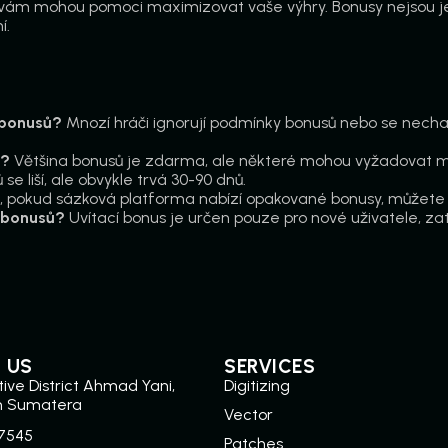
vám mohou pomoci maximizovat vaše výhry. Bonusy nejsou jen
í.
í bonusů?
Mnozí hráči ignorují podmínky bonusů nebo se nechaj
s?
Většina bonusů je zdarma, ale některé mohou vyžadovat mi
se liší, ale obvykle trvá 30-90 dnů.
 pokud sázková platforma nabízí opakované bonusy, můžete je
h bonusů?
Uvítací bonus je určen pouze pro nové uživatele, za
 US
SERVICES
ive District Ahmad Yani,
Digitizing
h Sumatera
Vector
-7545
Patches