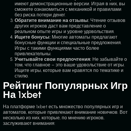
имеют демонстрационные версии. Играя в них, вы
сможете ознакомиться с механикой и правилами
без риска потери денег.
Обратите внимание на отзывы:
Чтение отзывов
других игроков даст вам представление о
реальном опыте игры и уровне удовольствия.
Ищите бонусы:
Многие автоматы предлагают
бонусные функции и специальные предложения.
Игры с такими функциями часто более
привлекательны.
Учитывайте свои предпочтения:
Не забывайте о
том, что главное – это ваше удовольствие от игры.
Ищите игры, которые вам нравятся по тематике и
стилю.
Рейтинг Популярных Игр
На 1xbet
На платформе 1xbet есть множество популярных игр и
автоматов, которые привлекают внимание новичков. Вот
несколько из них, которые, по мнению игроков,
заслуживают внимания: