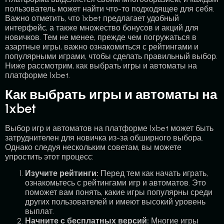
пользователь может найти что-то подходящее для себя.
Важно отметить, что 1xbet предлагает удобный
интерфейс, а также множество бонусов и акций для
новичков. Тем не менее, прежде чем погружаться в
азартные игры, важно ознакомиться с рейтингами и
популярными играми, чтобы сделать правильный выбор.
Ниже рассмотрим, как выбрать игры и автоматы на
платформе 1xbet.
Как выбрать игры и автоматы на
1xbet
Выбор игр и автоматов на платформе 1xbet может быть
затруднителен для новичка из-за обширного выбора.
Однако следуя нескольким советам, вы можете
упростить этот процесс:
Изучите рейтинги:
Перед тем как начать играть,
ознакомьтесь с рейтингами игр и автоматов. Это
поможет вам понять, какие игры популярны среди
других пользователей и имеют высокий уровень
выплат.
Начните с бесплатных версий:
Многие игры