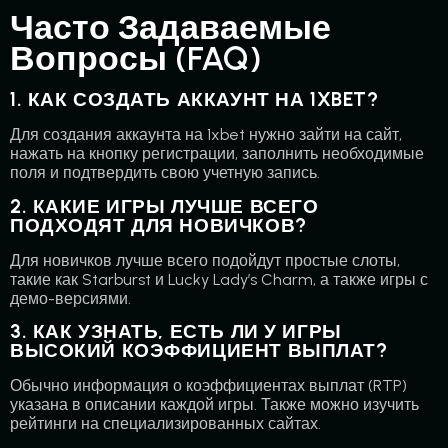
Часто Задаваемые
Вопросы (FAQ)
1. КАК СОЗДАТЬ АККАУНТ НА 1XBET?
Для создания аккаунта на 1xbet нужно зайти на сайт,
нажать на кнопку регистрации, заполнить необходимые
поля и подтвердить свою учетную запись.
2. КАКИЕ ИГРЫ ЛУЧШЕ ВСЕГО
ПОДХОДЯТ ДЛЯ НОВИЧКОВ?
Для новичков лучше всего подойдут простые слоты,
такие как Starburst и Lucky Lady’s Charm, а также игры с
демо-версиями.
3. КАК УЗНАТЬ, ЕСТЬ ЛИ У ИГРЫ
ВЫСОКИЙ КОЭФФИЦИЕНТ ВЫПЛАТ?
Обычно информация о коэффициентах выплат (RTP)
указана в описании каждой игры. Также можно изучить
рейтинги на специализированных сайтах.