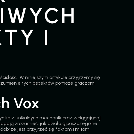
ZIWYCH
TY I
isłości. W niniejszym artykule przyjrzymy się
Zrozumienie tych aspektów pomoże graczom
.
h Vox
ynika z unikalnych mechanik oraz wciągającej
omagają zrozumieć, jak działają poszczególne
dobrze jest przyjrzeć się faktom i mitom