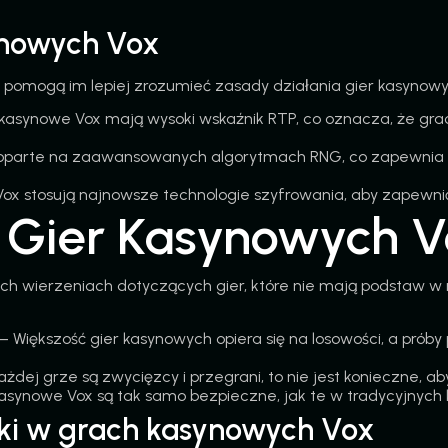
ynowych Vox
re pomogą im lepiej zrozumieć zasady działania gier kasynowy
 kasynowe Vox mają wysoki wskaźnik RTP, co oznacza, że g
 oparte na zaawansowanych algorytmach RNG, co zapewnia s
Vox stosują najnowsze technologie szyfrowania, aby zapew
 Gier Kasynowych V
ch wierzeniach dotyczących gier, które nie mają podstaw w
– Większość gier kasynowych opiera się na losowości, a pró
żdej grze są zwycięzcy i przegrani, to nie jest konieczne, aby
asynowe Vox są tak samo bezpieczne, jak te w tradycyjnych k
yki w grach kasynowych Vox