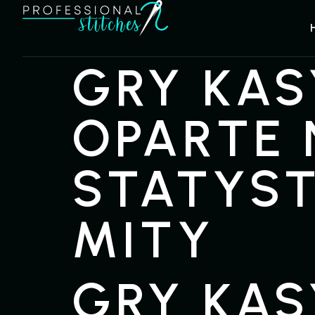
GRY KA
OPARTE
STATYST
MITY
GRY KA