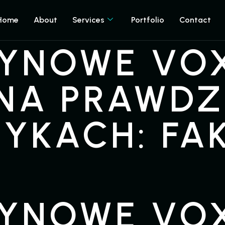
Home
About
Services
Portfolio
Contact
SYNOWE VO
 NA PRAWD
YKACH: FAK
SYNOWE VO