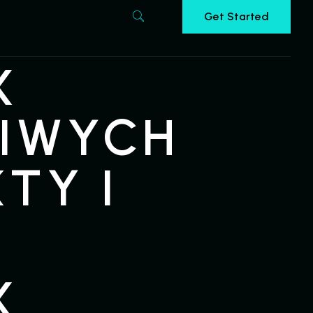
Get Started
X
ZIWYCH
TY I
X