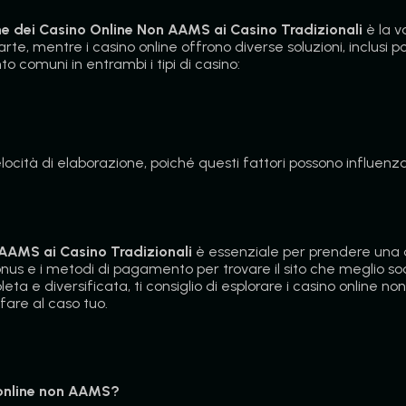
 dei Casino Online Non AAMS ai Casino Tradizionali
è la v
e, mentre i casino online offrono diverse soluzioni, inclusi por
comuni in entrambi i tipi di casino:
locità di elaborazione, poiché questi fattori possono influenz
AAMS ai Casino Tradizionali
è essenziale per prendere una 
i bonus e i metodi di pagamento per trovare il sito che meglio 
eta e diversificata, ti consiglio di esplorare i casino online 
fare al caso tuo.
o online non AAMS?