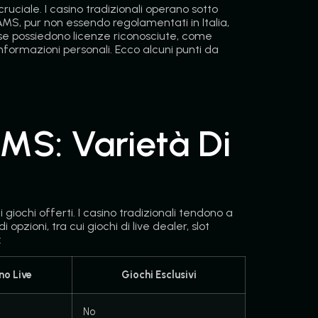
cruciale. I casino tradizionali operano sotto
AAMS, pur non essendo regolamentati in Italia,
se possiedono licenze riconosciute, come
informazioni personali. Ecco alcuni punti da
MS: Varietà Di
i giochi offerti. I casino tradizionali tendono a
pzioni, tra cui giochi di live dealer, slot
:
no Live
Giochi Esclusivi
No