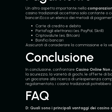
Un altro aspetto importante nella
comparazione
casino tradizionali accettano solo contante o cart
bancari.Ecco un elenco dei metodi di pagamento 
Carte di credito e debito
Portafogli elettronici (es. PayPal, Skrill)
Criptovalute (es. Bitcoin)
Bonifici bancari
Assicurati di considerare la commissione e la ve
Conclusione
In conclusione, confrontare
Casino Online Non 
la sicurezza, la varietà di giochi, le offerte d
un giocatore alla ricerca di un’esperienza compl
regolamentato, i casino tradizionali potrebbero 
FAQ
D: Quali sono i principali vantaggi dei casin