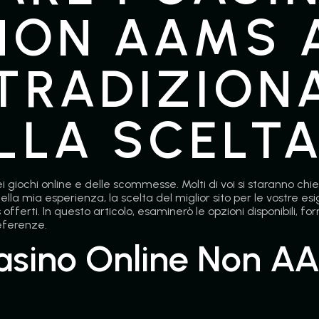
NON AAMS 
TRADIZIONA
LLA SCELT
i giochi online e delle scommesse. Molti di voi si staranno chie
ella mia esperienza, la scelta del miglior sito per le vostre e
fferti. In questo articolo, esaminerò le opzioni disponibili, f
referenze.
asino Online Non A