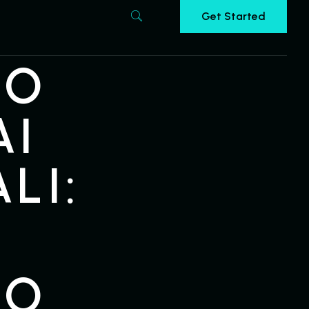
Get Started
NO
AI
LI:
A
NO