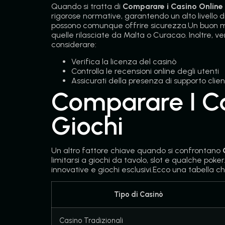
Quando si tratta di
Comparare i Casino Online
rigorose normative, garantendo un alto livello di
possono comunque offrire sicurezza.Un buon mod
quelle rilasciate da Malta o Curacao. Inoltre, ve
considerare:
Verifica la licenza del casinò
Controlla le recensioni online degli utenti
Assicurati della presenza di supporto clien
Comparare I Ca
Giochi
Un altro fattore chiave quando si confrontano
limitarsi a giochi da tavolo, slot e qualche poke
innovative e giochi esclusivi.Ecco una tabella ch
Tipo di Casinò
Casino Tradizionali