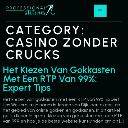
CATEGORY:
CASINO ZONDER
CRUCKS
Het Kiezen Van Gokkasten
Met Een RTP Van 99%:
Expert Tips
Het kiezen van gokkasten met een RTP van 99%: Expert
tips Welkom, mijn naam is Jeroen van Dijk, een expert op
het gebied van online gokken en gokkasten. In dit artikel
ga ik dieper in op het kiezen van gokkasten met een RTP
van 99% en hoe je de beste website kunt vinden om dit […]