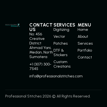
CONTACT
SERVICES
MENU
US
Digitizing
Home
No: 456
Vector
About
Creative
District
Patches
Services
Ahmad Yani,
DTF &
Portfolio
Medan, North
Stickers
Sumatera
Contact
Custom
+1 (307) 300-
Creations
7545
info@professionalstitches.com
Professional Stitches 2026 © All Rights Reserved.