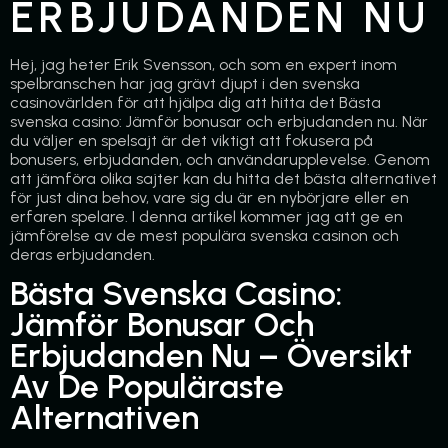
ERBJUDANDEN NU
Hej, jag heter Erik Svensson, och som en expert inom
spelbranschen har jag grävt djupt i den svenska
casinovärlden för att hjälpa dig att hitta det Bästa
svenska casino: Jämför bonusar och erbjudanden nu. När
du väljer en spelsajt är det viktigt att fokusera på
bonusers, erbjudanden, och användarupplevelse. Genom
att jämföra olika sajter kan du hitta det bästa alternativet
för just dina behov, vare sig du är en nybörjare eller en
erfaren spelare. I denna artikel kommer jag att ge en
jämförelse av de mest populära svenska casinon och
deras erbjudanden.
Bästa Svenska Casino:
Jämför Bonusar Och
Erbjudanden Nu – Översikt
Av De Populäraste
Alternativen