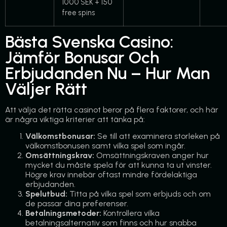
1000 SEK + 150
free spins
Bästa Svenska Casino:
Jämför Bonusar Och
Erbjudanden Nu – Hur Man
Väljer Rätt
Att välja det rätta casinot beror på flera faktorer, och här
är några viktiga kriterier att tänka på:
Välkomstbonusar:
Se till att examinera storleken på
välkomstbonusen samt vilka spel som ingår.
Omsättningskrav:
Omsättningskraven anger hur
mycket du måste spela för att kunna ta ut vinster.
Högre krav innebär oftast mindre fördelaktiga
erbjudanden.
Spelutbud:
Titta på vilka spel som erbjuds och om
de passar dina preferenser.
Betalningsmetoder:
Kontrollera vilka
betalningsalternativ som finns och hur snabba