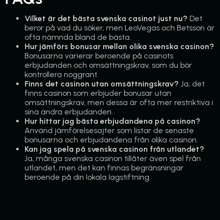
Vilket är det bästa svenska casinot just nu?
Det
beror på vad du söker, men LeoVegas och Betsson är
ofta nämnda bland de bästa.
Hur jämförs bonusar mellan olika svenska casinon?
Bonusarna varierar beroende på casinots
erbjudanden och omsättningskrav, som du bör
kontrollera noggrant.
Finns det casinon utan omsättningskrav?
Ja, det
finns casinon som erbjuder bonusar utan
omsättningskrav, men dessa är ofta mer restriktiva i
sina andra erbjudanden.
Hur hittar jag bästa erbjudandena på casinon?
Använd jämförelsesajter som listar de senaste
bonusarna och erbjudandena från olika casinon.
Kan jag spela på svenska casinon från utlandet?
Ja, många svenska casinon tillåter även spel från
utlandet, men det kan finnas begränsningar
beroende på din lokala lagstiftning.